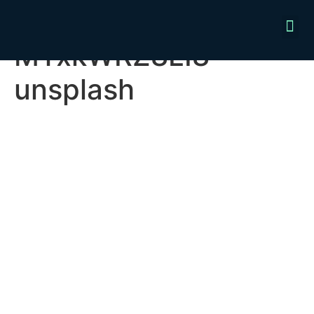
annie-spratt-
MTxkWRZ8LI8-
unsplash