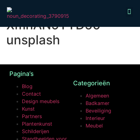
orlova-maria-
XmhAN9TYD50-
unsplash
Pagina’s
Categorieën
Blog
Contact
Algemeen
Design meubels
Badkamer
Kunst
Beveiliging
Partners
Interieur
Plantenkunst
Meubel
Schilderijen
Standbeelden voor